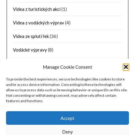
Videa z turistických akcí
(1)
Videa z vodáckých výprav
(4)
Videa ze splutí řek
(36)
Vodácké výpravy
(8)
Manage Cookie Consent
ZÁKLADNÍ INFORMACE
To provide the best experiences, we use technologies like cookies to store
Přihlásit se
and/or access device information. Consenting to these technologies will
allow us to process data such as browsing behavior or unique IDs on this site.
Not consenting or withdrawing consent, may adversely affect certain
Zdroj kanálů (příspěvky)
features and functions.
Kanál komentářů
Accept
Česká lokalizace
Deny