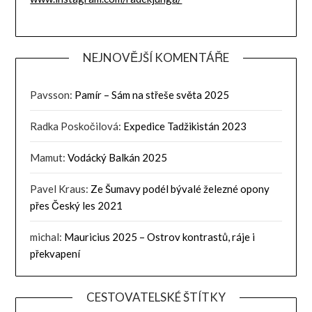
NEJNOVĚJŠÍ KOMENTÁŘE
Pavsson
:
Pamír – Sám na střeše světa 2025
Radka Poskočilová
:
Expedice Tadžikistán 2023
Mamut
:
Vodácký Balkán 2025
Pavel Kraus
:
Ze Šumavy podél bývalé železné opony
přes Český les 2021
michal
:
Mauricius 2025 – Ostrov kontrastů, ráje i
překvapení
CESTOVATELSKÉ ŠTÍTKY