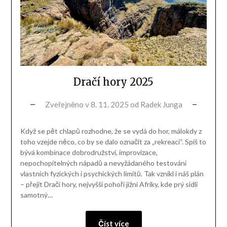
Dračí hory 2025
Zveřejněno v
8. 11. 2025
od
Radek Junga
Když se pět chlapů rozhodne, že se vydá do hor, málokdy z
toho vzejde něco, co by se dalo označit za „rekreaci“. Spíš to
bývá kombinace dobrodružství, improvizace,
nepochopitelných nápadů a nevyžádaného testování
vlastních fyzických i psychických limitů. Tak vznikl i náš plán
– přejít Dračí hory, nejvyšší pohoří jižní Afriky, kde prý sídlí
samotný…
Číst více