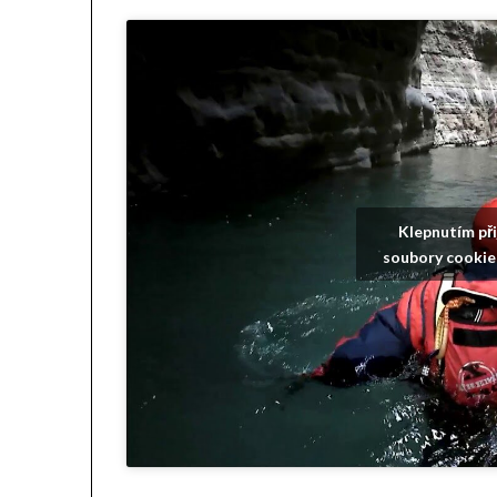
Klepnutím př
soubory cookie