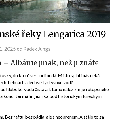
ské řeky Lengarica 2019
11. 2025
od
Radek Junga
– Albánie jinak, než ji znáte
sky, do které se s lodí nedá. Místo splutí nás čeká
ech, helmách a ledové tyrkysové vodě.
jsou hluboké, voda čistá a k tomu nález zmije i utopeného
na konci
termální jezírka
pod historickým tureckým
. Bez raftu, bez pádla, ale s neoprenem. A stálo to za