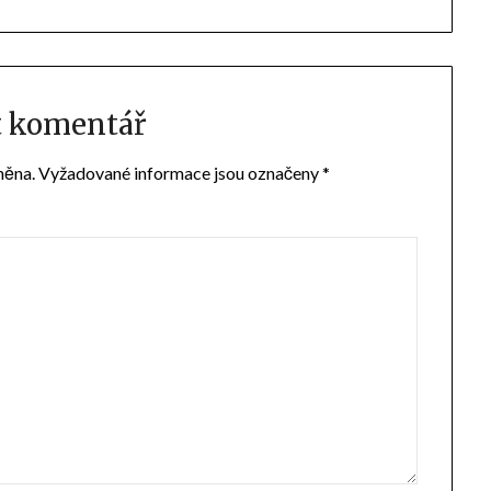
t komentář
něna.
Vyžadované informace jsou označeny
*