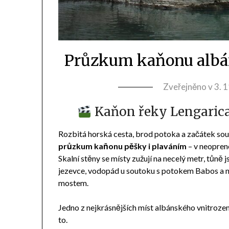
Průzkum kaňonu albán
Zveřejněno v
3. 
Kaňon řeky Lengarica 
Rozbitá horská cesta, brod potoka a začátek soutě
průzkum kaňonu pěšky i plaváním
– v neopren
Skalní stěny se místy zužují na necelý metr, tůně 
jezevce, vodopád u soutoku s potokem Babos a 
mostem.
Jedno z nejkrásnějších míst albánského vnitrozemí
to.