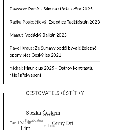
Pavsson
:
Pamír – Sám na střeše světa 2025
Radka Poskočilová
:
Expedice Tadžikistán 2023
Mamut
:
Vodácký Balkán 2025
Pavel Kraus
:
Ze Šumavy podél bývalé železné
opony přes Český les 2021
michal
:
Mauricius 2025 – Ostrov kontrastů,
ráje i překvapení
CESTOVATELSKÉ ŠTÍTKY