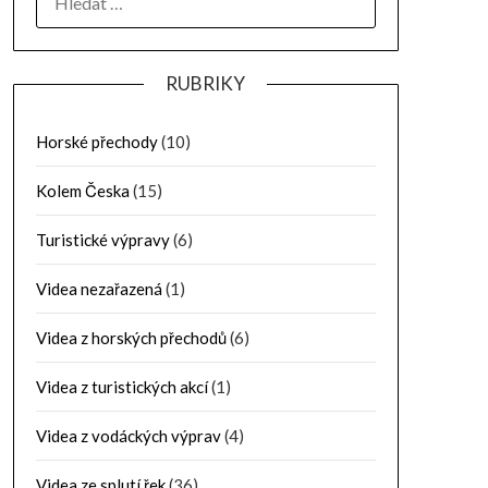
RUBRIKY
Horské přechody
(10)
Kolem Česka
(15)
Turistické výpravy
(6)
Videa nezařazená
(1)
Videa z horských přechodů
(6)
Videa z turistických akcí
(1)
Videa z vodáckých výprav
(4)
Videa ze splutí řek
(36)