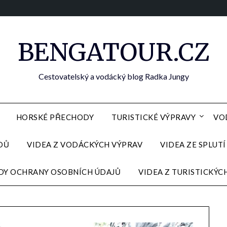
BENGATOUR.CZ
Cestovatelský a vodácký blog Radka Jungy
HORSKÉ PŘECHODY
TURISTICKÉ VÝPRAVY
VO
DŮ
VIDEA Z VODÁCKÝCH VÝPRAV
VIDEA ZE SPLUTÍ
DY OCHRANY OSOBNÍCH ÚDAJŮ
VIDEA Z TURISTICKÝC