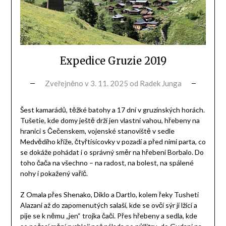
Expedice Gruzie 2019
Zveřejněno v
3. 11. 2025
od
Radek Junga
Šest kamarádů, těžké batohy a 17 dní v gruzínských horách.
Tušetie, kde domy ještě drží jen vlastní vahou, hřebeny na
hranici s Čečenskem, vojenské stanoviště v sedle
Medvědího kříže, čtyřtisícovky v pozadí a před nimi parta, co
se dokáže pohádat i o správný směr na hřebeni Borbalo. Do
toho čača na všechno – na radost, na bolest, na spálené
nohy i pokažený vařič.
Z Omala přes Shenako, Diklo a Dartlo, kolem řeky Tusheti
Alazani až do zapomenutých salaší, kde se ovčí sýr jí lžící a
pije se k němu „jen“ trojka čači. Přes hřebeny a sedla, kde