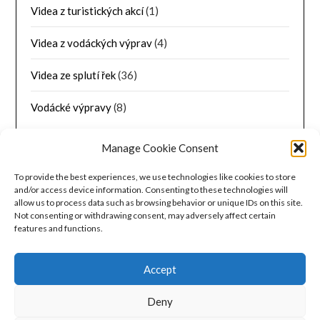
Videa z turistických akcí
(1)
Videa z vodáckých výprav
(4)
Videa ze splutí řek
(36)
Vodácké výpravy
(8)
Manage Cookie Consent
ZÁKLADNÍ INFORMACE
To provide the best experiences, we use technologies like cookies to store
Přihlásit se
and/or access device information. Consenting to these technologies will
allow us to process data such as browsing behavior or unique IDs on this site.
Not consenting or withdrawing consent, may adversely affect certain
Zdroj kanálů (příspěvky)
features and functions.
Kanál komentářů
Accept
Česká lokalizace
Deny