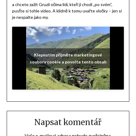
a chcete zažít Gruzii očima lidí, kteří ji chodí „po svém“,
pusťte si tohle video. A klidně k tomu uvařte vločky – jen si
je nespalte jako my.
Klepnutím přijměte marketingové
soubory cookie a povolte tento obsah
Napsat komentář
Vaše e-mailová adresa nebude zveřejněna.