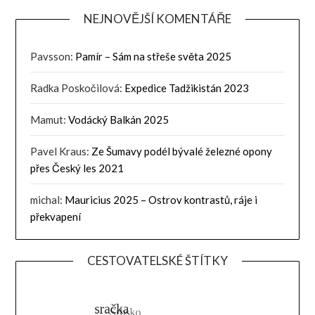
NEJNOVĚJŠÍ KOMENTÁŘE
Pavsson
:
Pamír – Sám na střeše světa 2025
Radka Poskočilová
:
Expedice Tadžikistán 2023
Mamut
:
Vodácký Balkán 2025
Pavel Kraus
:
Ze Šumavy podél bývalé železné opony
přes Český les 2021
michal
:
Mauricius 2025 – Ostrov kontrastů, ráje i
překvapení
CESTOVATELSKÉ ŠTÍTKY