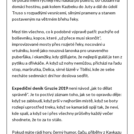
se počasí mění rychleji než nálada po půllitru, do Gudani na
domácí hostinu, pak kolem Kazbeku do Juty a dál do údolí
Truso s rozpadlými vesnicemi, silnými prameny a stanem
postaveným na větrném břehu řeky.
Mezi tím všechno, co k podobné výpravě patří: puchýře od
bolševníku, kopce, které „už přece musí skončit“,
improvizované mosty přes rozjeté řeky, nocování u
vrtulníku, koně jako nouzová lanovka pro unaveného
puberťáka, i okamžiky, kdy zjišťujete, že nejlepší guláš je ten z
pytlíku a dřívkáče. A když už nohy nemůžou, přichází na řadu
stop, maršrutka, Delica, sirné lázně v Tbilisi, kde ze sebe
necháte sedmnáct dní hor doslova sedřít.
Expediční deník Gruzie 2019
není návod „jak to dělat
správně“. Je to poctivý záznam toho, jak se to opravdu děje:
když se zabloudí, když prší v nejhorším místě, když se boty
rozlepí uprostřed treku, když se kamarádi opijí tak, že neví,
kde spali, a když se i přes všechny průšvihy každý večer
shodnete, že to za to stálo.
Pokud máte rádi hory, černý humor, čaču, příběhy z Kavkazu